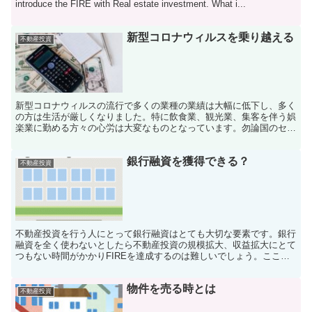
introduce the FIRE with Real estate investment. What i...
新型コロナウィルスを乗り越える
不動産投資
新型コロナウィルスの流行で多くの業種の業績は大幅に低下し、多く
の方は生活が厳しくなりました。特に飲食業、観光業、集客を伴う娯
楽業に勤める方々の心労は大変なものとなっています。勿論国のセー
フティーネットがあるとは言え、それまでの生活が大きく変...
銀行融資を獲得できる？
不動産投資
不動産投資を行う人にとって銀行融資はとても大切な要素です。銀行
融資を全く使わないとしたら不動産投資の規模拡大、収益拡大にとて
つもない時間がかかりFIREを達成するのは難しいでしょう。ここで
は不動産投資を行うサラリーマンがどの様に銀行融資を獲...
物件を売る時とは
不動産投資