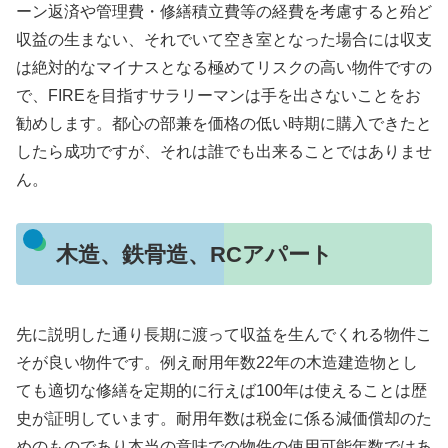
ーン返済や管理費・修繕積立費等の経費を考慮すると殆ど
収益の生まない、それでいて空き室となった場合には収支
は絶対的なマイナスとなる極めてリスクの高い物件ですの
で、FIREを目指すサラリーマンは手を出さないことをお
勧めします。都心の部兼を価格の低い時期に購入できたと
したら成功ですが、それは誰でも出来ることではありませ
ん。
木造、鉄骨造、RCアパート
先に説明した通り長期に渡って収益を生んでくれる物件こ
そが良い物件です。例え耐用年数22年の木造建造物とし
ても適切な修繕を定期的に行えば100年は使えることは歴
史が証明しています。耐用年数は税金に係る減価償却のた
めのものであり本当の意味での物件の使用可能年数ではあ