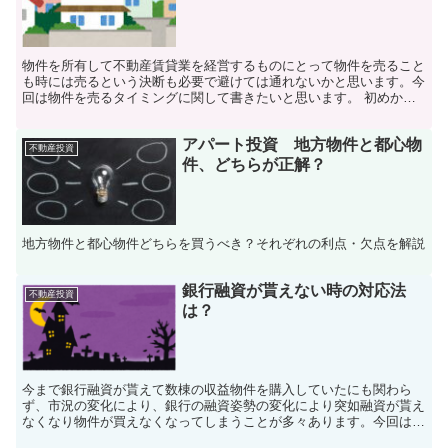
物件を所有して不動産賃貸業を経営するものにとって物件を売ること
も時には売るという決断も必要で避けては通れないかと思います。今
回は物件を売るタイミングに関して書きたいと思います。 初めから
売却を考えて買う？ FIREを目指して賃貸不動産経営を...
アパート投資 地方物件と都心物
不動産投資
件、どちらが正解？
地方物件と都心物件どちらを買うべき？それぞれの利点・欠点を解説
銀行融資が貰えない時の対応法
不動産投資
は？
今まで銀行融資が貰えて数棟の収益物件を購入していたにも関わら
ず、市況の変化により、銀行の融資姿勢の変化により突如融資が貰え
なくなり物件が買えなくなってしまうことが多々あります。今回はこ
のような時にサラリーマン大家はどう対応するべきか、説明し...