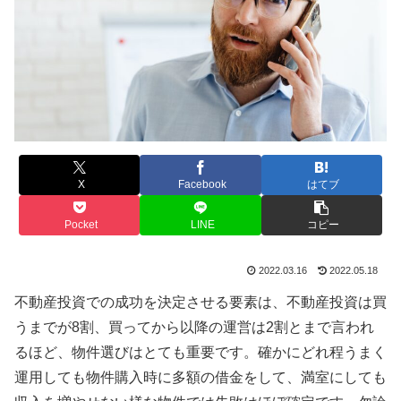
X
Facebook
はてブ
Pocket
LINE
コピー
2022.03.16
2022.05.18
不動産投資での成功を決定させる要素は、不動産投資は買
うまでが8割、買ってから以降の運営は2割とまで言われ
るほど、物件選びはとても重要です。確かにどれ程うまく
運用しても物件購入時に多額の借金をして、満室にしても