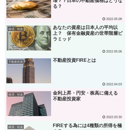
壊？？日本の不動産価格はどうな
る？
2022.05.08
あなたの資産は日本人の平均以
経済、社会
上？ 保有金融資産の世帯階層ピ
ラミッド
2022.05.06
不動産投資FIREとは
不動産投資
2022.04.03
金利上昇・円安・株高に備える
経済、社会
不動産投資家
2022.03.30
FIREする為には4種類の所得を極
経済、社会