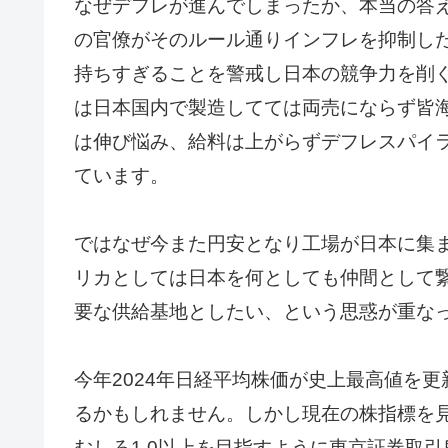
なぜデフレが進んでしまったか、本当の答
の官僚がそのルール通りインフレを抑制し
持ちすぎることを警戒し日本の競争力を削
は日本国内で製造してては両売にならず皆海
は伸び悩み、給料は上がらずデフレスパイ
ています。
ではなぜ今また円安となり工場が日本に集
リカとしては日本を何としても仲間として
要な供給基地としたい、という思惑が重な
今年2024年日経平均株価が史上最高値を
るかもしれません。しかし現在の株指標を見れ
むしろ1.0以上を目指すように東京証券取