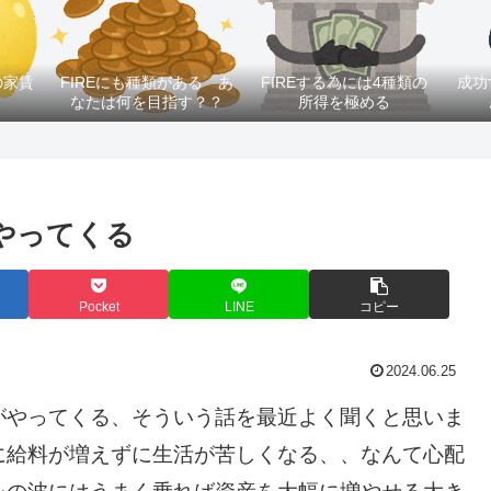
の家賃
FIREにも種類がある あ
FIREする為には4種類の
成功
なたは何を目指す？？
所得を極める
がやってくる
Pocket
LINE
コピー
2024.06.25
がやってくる、そういう話を最近よく聞くと思いま
に給料が増えずに生活が苦しくなる、、なんて心配